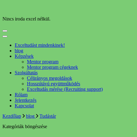
Nincs iroda excel nélkül.
Exceltudást mindenkinek!
blog
Képzések
Mentor program
Mentor program cégeknek
Szolgáltatás
Célirányos megoldások
Hosszútávú együttműködés
Exceltudás mérése (Recruiting support)
Rólam
Jelentkezés
Kapcsolat
Kezdőlap
blog
Tudástár
Kategóriák böngészése