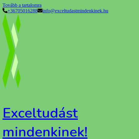
Tovább a tartalomra
+36705016288
info@exceltudastmindenkinek.hu
Exceltudást
mindenkinek!