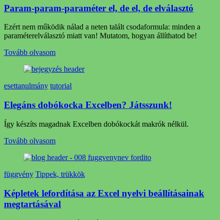
Param-param-paraméter el, de el, de elválasztó
Ezért nem működik nálad a neten talált csodaformula: minden a
paraméterelválasztó miatt van! Mutatom, hogyan állíthatod be!
Tovább olvasom
esettanulmány
tutorial
Elegáns dobókocka Excelben? Játsszunk!
Így készíts magadnak Excelben dobókockát makrók nélkül.
Tovább olvasom
függvény
Tippek, trükkök
Képletek lefordítása az Excel nyelvi beállításainak
megtartásával