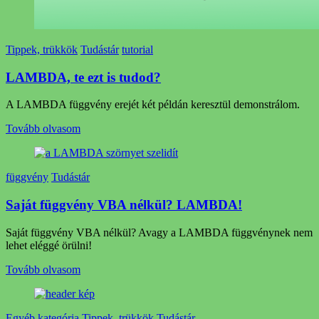
Tippek, trükkök
Tudástár
tutorial
LAMBDA, te ezt is tudod?
A LAMBDA függvény erejét két példán keresztül demonstrálom.
Tovább olvasom
függvény
Tudástár
Saját függvény VBA nélkül? LAMBDA!
Saját függvény VBA nélkül? Avagy a LAMBDA függvénynek nem
lehet eléggé örülni!
Tovább olvasom
Egyéb kategória
Tippek, trükkök
Tudástár