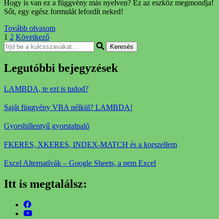
Hogy is van ez a függvény más nyelven? Ez az eszköz megmondja!
Sőt, egy egész formulát lefordít neked!
Tovább olvasom
Bejegyzés
Oldal
Oldal
1
2
Következő
Keresel
navigáció
valamit?
Legutóbbi bejegyzések
LAMBDA, te ezt is tudod?
Saját függvény VBA nélkül? LAMBDA!
Gyorsbillentyű gyorstalpaló
FKERES, XKERES, INDEX-MATCH és a korszellem
Excel Alternatívák – Google Sheets, a nem Excel
Itt is megtalálsz: