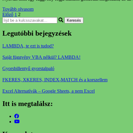
Tovább olvasom
Bejegyzés
Oldal
Oldal
Előző
1
2
Keresel
navigáció
valamit?
Legutóbbi bejegyzések
LAMBDA, te ezt is tudod?
Saját függvény VBA nélkül? LAMBDA!
Gyorsbillentyű gyorstalpaló
FKERES, XKERES, INDEX-MATCH és a korszellem
Excel Alternatívák – Google Sheets, a nem Excel
Itt is megtalálsz: