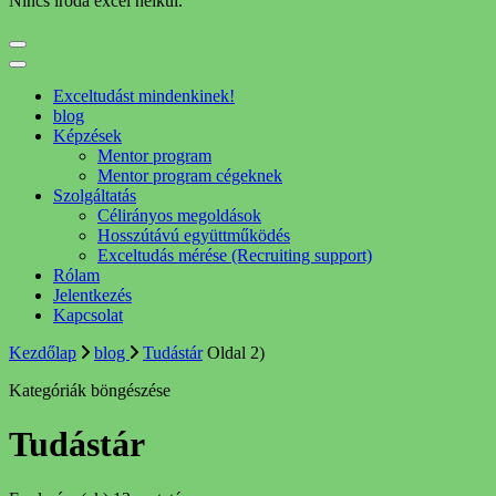
Nincs iroda excel nélkül.
Exceltudást mindenkinek!
blog
Képzések
Mentor program
Mentor program cégeknek
Szolgáltatás
Célirányos megoldások
Hosszútávú együttműködés
Exceltudás mérése (Recruiting support)
Rólam
Jelentkezés
Kapcsolat
Kezdőlap
blog
Tudástár
Oldal 2)
Kategóriák böngészése
Tudástár