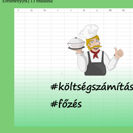
Eredmény(ek)
13 mutatása