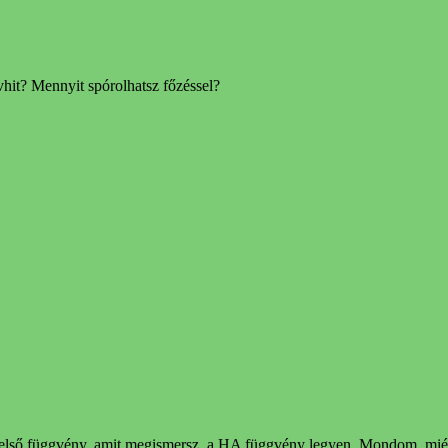
vhit? Mennyit spórolhatsz főzéssel?
első függvény, amit megismersz, a HA függvény legyen. Mondom, miér