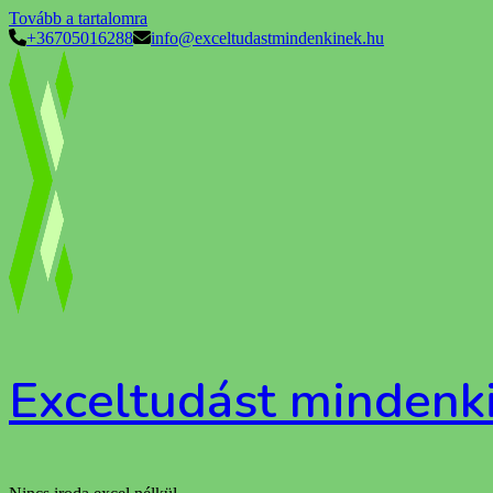
Tovább a tartalomra
+36705016288
info@exceltudastmindenkinek.hu
Exceltudást mindenk