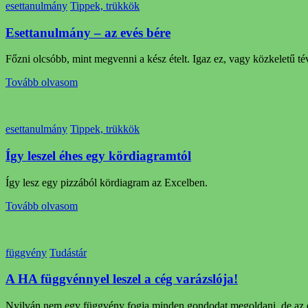
esettanulmány
Tippek, trükkök
Esettanulmány – az evés bére
Főzni olcsóbb, mint megvenni a kész ételt. Igaz ez, vagy közkeletű té
Tovább olvasom
esettanulmány
Tippek, trükkök
Így leszel éhes egy kördiagramtól
Így lesz egy pizzából kördiagram az Excelben.
Tovább olvasom
függvény
Tudástár
A HA függvénnyel leszel a cég varázslója!
Nyilván nem egy függvény fogja minden gondodat megoldani, de az 