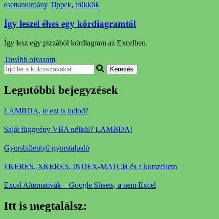
esettanulmány
Tippek, trükkök
Így leszel éhes egy kördiagramtól
Így lesz egy pizzából kördiagram az Excelben.
Tovább olvasom
Keresel
valamit?
Legutóbbi bejegyzések
LAMBDA, te ezt is tudod?
Saját függvény VBA nélkül? LAMBDA!
Gyorsbillentyű gyorstalpaló
FKERES, XKERES, INDEX-MATCH és a korszellem
Excel Alternatívák – Google Sheets, a nem Excel
Itt is megtalálsz: