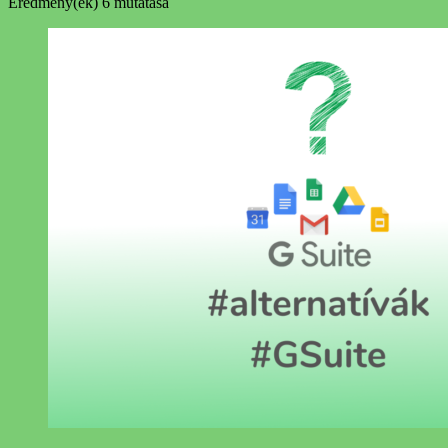
Eredmény(ek)
6 mutatása