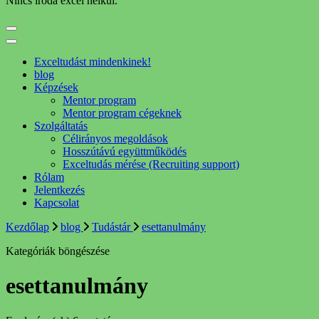
Nincs iroda excel nélkül.
Exceltudást mindenkinek!
blog
Képzések
Mentor program
Mentor program cégeknek
Szolgáltatás
Célirányos megoldások
Hosszútávú együttműködés
Exceltudás mérése (Recruiting support)
Rólam
Jelentkezés
Kapcsolat
Kezdőlap
blog
Tudástár
esettanulmány
Kategóriák böngészése
esettanulmány