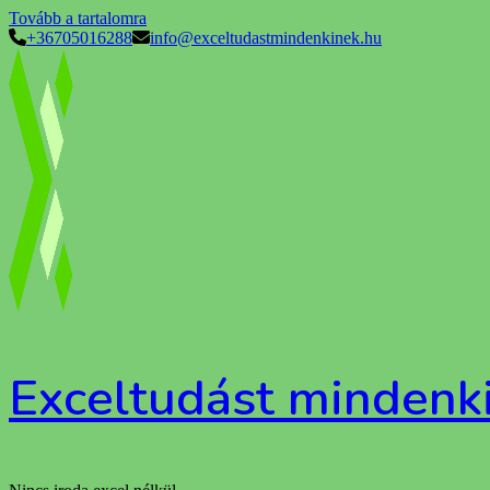
Tovább a tartalomra
+36705016288
info@exceltudastmindenkinek.hu
Exceltudást mindenk