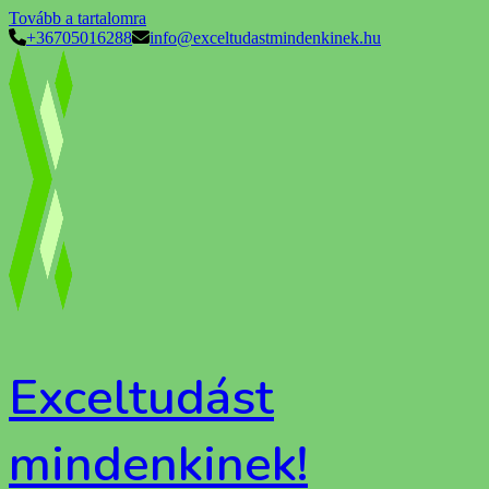
Tovább a tartalomra
+36705016288
info@exceltudastmindenkinek.hu
Exceltudást
mindenkinek!