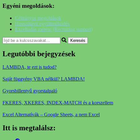
Egyéni megoldások:
Célirányos megoldások
Hosszútávú együttműködés
Exceltudás mérése (Recruiting support)
Keresel
valamit?
Legutóbbi bejegyzések
LAMBDA, te ezt is tudod?
Saját függvény VBA nélkül? LAMBDA!
Gyorsbillentyű gyorstalpaló
FKERES, XKERES, INDEX-MATCH és a korszellem
Excel Alternatívák – Google Sheets, a nem Excel
Itt is megtalálsz: