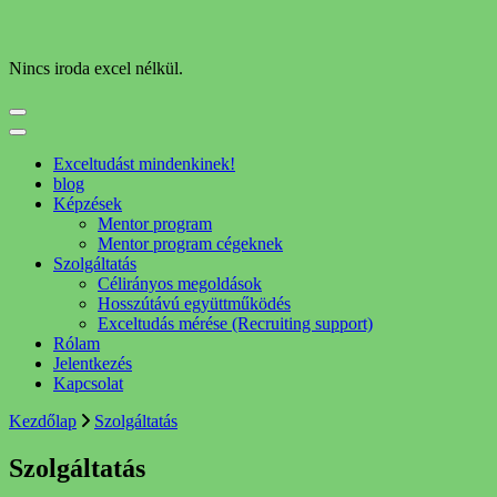
Nincs iroda excel nélkül.
Exceltudást mindenkinek!
blog
Képzések
Mentor program
Mentor program cégeknek
Szolgáltatás
Célirányos megoldások
Hosszútávú együttműködés
Exceltudás mérése (Recruiting support)
Rólam
Jelentkezés
Kapcsolat
Kezdőlap
Szolgáltatás
Szolgáltatás