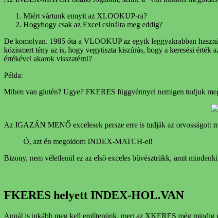
Miért vártunk ennyit az XLOOKUP-ra?
Hogyhogy csak az Excel csinálta meg eddig?
De komolyan. 1985 óta a VLOOKUP az egyik leggyakrabban használt fü
közismert tény az is, hogy vegytiszta kiszúrás, hogy a keresési érté
értékével akarok visszatérni?
Példa:
Miben van glutén? Ugye? FKERES függvénnyel nemigen tudjuk me
Az IGAZÁN MENŐ excelesek persze erre is tudják az orvosságot: ma
Ó, azt én megoldom INDEX-MATCH-el!
Bizony, nem véletlenül ez az első exceles bűvésztrükk, amit minden
FKERES helyett INDEX-HOL.VAN
Annál is inkább meg kell említenünk, mert az XKERES még mindig n