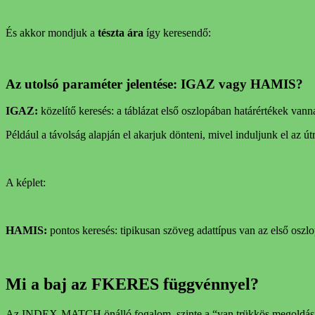
És akkor mondjuk a
tészta ára
így keresendő:
Az utolsó paraméter jelentése: IGAZ vagy HAMIS?
IGAZ:
közelítő keresés: a táblázat első oszlopában határértékek vann
Például a távolság alapján el akarjuk dönteni, mivel induljunk el az útr
A képlet:
HAMIS:
pontos keresés: tipikusan szöveg adattípus van az első oszlo
Mi a baj az FKERES függvénnyel?
Az INDEX-MATCH önálló fogalom, szinte a “van trükkös megoldás” szi