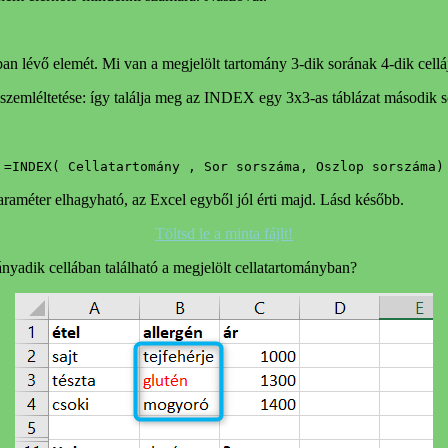
an lévő elemét. Mi van a megjelölt tartomány 3-dik sorának 4-dik cell
=INDEX( Cellatartomány , Sor sorszáma, Oszlop sorszáma)
raméter elhagyható, az Excel egyből jól érti majd. Lásd később.
Töltsd le a minta fájlt!
adik cellában található a megjelölt cellatartományban?