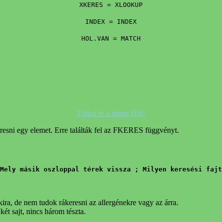
XKERES = XLOOKUP
INDEX = INDEX
HOL.VAN = MATCH
Töltsd le a minta fájlt!
resni egy elemet. Erre találták fel az FKERES függvényt.
Mely másik oszloppal térek vissza ; Milyen keresési fajt
okira, de nem tudok rákeresni az allergénekre vagy az árra.
ét sajt, nincs három tészta.