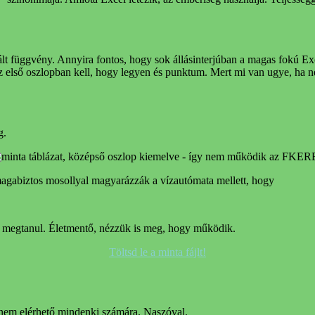
ggvény. Annyira fontos, hogy sok állásinterjúban a magas fokú Excel
k az első oszlopban kell, hogy legyen és punktum. Mert mi van ugye, ha 
g.
gabiztos mosollyal magyarázzák a vízautómata mellett, hogy
ki megtanul. Életmentő, nézzük is meg, hogy működik.
Töltsd le a minta fájlt!
em elérhető mindenki számára. Naszóval.