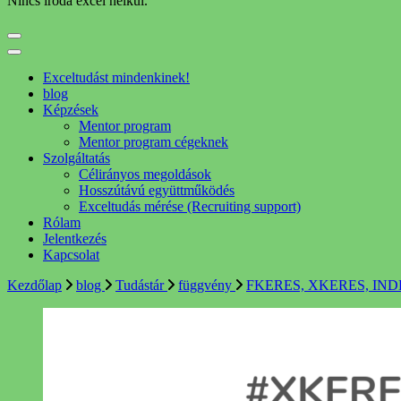
Nincs iroda excel nélkül.
Exceltudást mindenkinek!
blog
Képzések
Mentor program
Mentor program cégeknek
Szolgáltatás
Célirányos megoldások
Hosszútávú együttműködés
Exceltudás mérése (Recruiting support)
Rólam
Jelentkezés
Kapcsolat
Kezdőlap
blog
Tudástár
függvény
FKERES, XKERES, INDEX