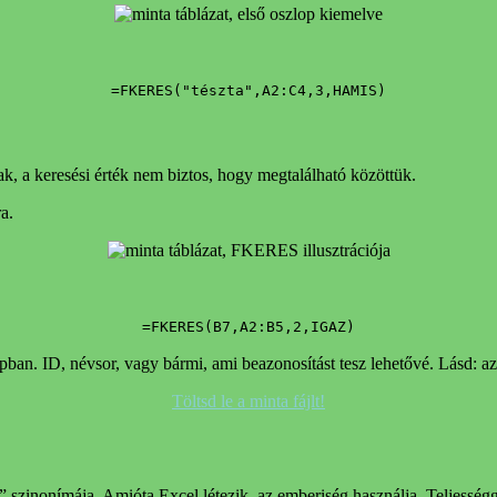
=FKERES("tészta",A2:C4,3,HAMIS)
ak, a keresési érték nem biztos, hogy megtalálható közöttük.
a.
=FKERES(B7,A2:B5,2,IGAZ)
pban. ID, névsor, vagy bármi, ami beazonosítást tesz lehetővé. Lásd: az 
Töltsd le a minta fájlt!
nonímája. Amióta Excel létezik, az emberiség használja. Teljességge