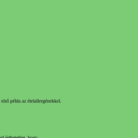
első példa az ételallergénekkel.
l érthetetlen, hogy