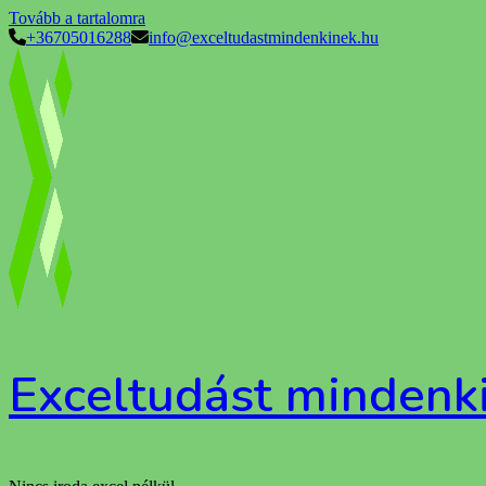
Tovább a tartalomra
+36705016288
info@exceltudastmindenkinek.hu
Exceltudást mindenk