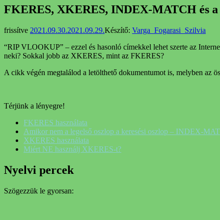
FKERES, XKERES, INDEX-MATCH és a k
frissítve
2021.09.30.
2021.09.29.
Készítő:
Varga_Fogarasi_Szilvia
“RIP VLOOKUP” – ezzel és hasonló címekkel lehet szerte az Internet
neki? Sokkal jobb az XKERES, mint az FKERES?
A cikk végén megtalálod a letölthető dokumentumot is, melyben az ös
Térjünk a lényegre!
FKERES használata
Amikor nem a legelső oszlop a keresési oszlop – INDEX-M
XKERES használata
Miért NE használj XKERES-t?
Nyelvi percek
Szögezzük le gyorsan: