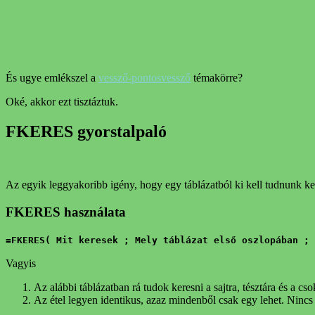
És ugye emlékszel a
vessző-pontosvessző
témakörre?
Oké, akkor ezt tisztáztuk.
FKERES gyorstalpaló
Az egyik leggyakoribb igény, hogy egy táblázatból ki kell tudnunk ke
FKERES használata
=FKERES( Mit keresek ; Mely táblázat első oszlopában ; 
Vagyis
Az alábbi táblázatban rá tudok keresni a sajtra, tésztára és a cs
Az étel legyen identikus, azaz mindenből csak egy lehet. Nincs k