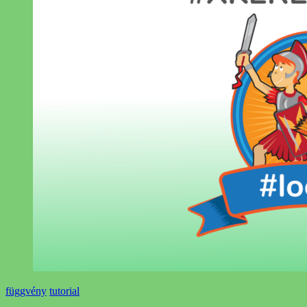
függvény
tutorial