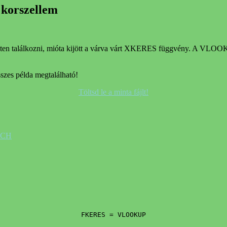
orszellem
en találkozni, mióta kijött a várva várt XKERES függvény. A VLOOKUP
szes példa megtalálható!
Töltsd le a minta fájlt!
ATCH
FKERES = VLOOKUP