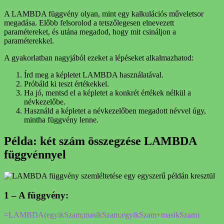
A LAMBDA függvény olyan, mint egy kalkulációs műveletsor
megadása. Előbb felsorolod a tetszőlegesen elnevezett
paramétereket, és utána megadod, hogy mit csináljon a
paraméterekkel.
A gyakorlatban nagyjából ezeket a lépéseket alkalmazhatod:
Írd meg a képletet LAMBDA használatával.
Próbáld ki teszt értékekkel.
Ha jó, mentsd el a képletet a konkrét értékek nélkül a
névkezelőbe.
Használd a képletet a névkezelőben megadott névvel úgy,
mintha függvény lenne.
Példa: két szám összegzése LAMBDA
függvénnyel
1 – A függvény:
=LAMBDA(egyikSzam;masikSzam;egyikSzam+masikSzam)