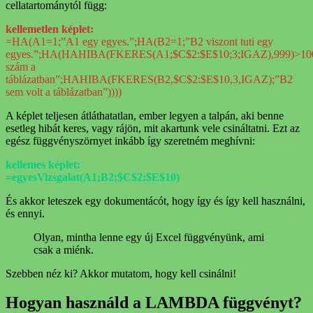
cellatartománytól függ:
kellemetlen képlet:
=HA(A1=1;”A1 egy egyes.”;HA(B2=1;”B2 viszont tuti egy
egyes.”;HA(HAHIBA(FKERES(A1;$C$2:$E$10;3;IGAZ),999)>100
szám a
táblázatban”;HAHIBA(FKERES(B2,$C$2:$E$10,3,IGAZ);”B2
sem volt a táblázatban”))))
A képlet teljesen átláthatatlan, ember legyen a talpán, aki benne
esetleg hibát keres, vagy rájön, mit akartunk vele csináltatni. Ezt az
egész függvényszörnyet inkább így szeretném meghívni:
kellemes képlet:
=egyesVizsgalat(A1;B2;$C$2:$E$10)
És akkor leteszek egy dokumentácót, hogy így és így kell használni,
és ennyi.
Olyan, mintha lenne egy új Excel függvényünk, ami
csak a miénk.
Szebben néz ki? Akkor mutatom, hogy kell csinálni!
Hogyan használd a LAMBDA függvényt?