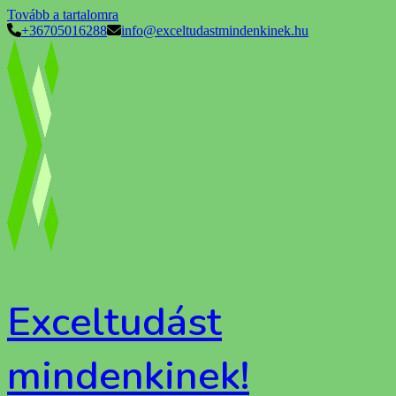
Tovább a tartalomra
+36705016288
info@exceltudastmindenkinek.hu
Exceltudást
mindenkinek!