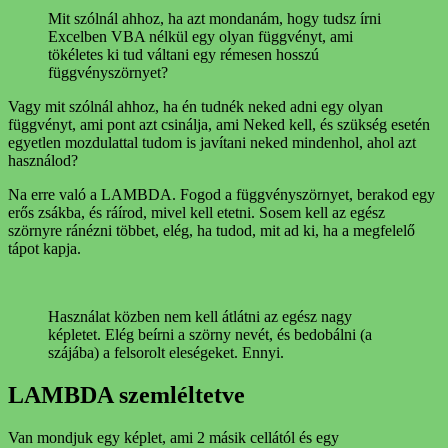
Mit szólnál ahhoz, ha azt mondanám, hogy tudsz írni
Excelben VBA nélkül egy olyan függvényt, ami
tökéletes ki tud váltani egy rémesen hosszú
függvényszörnyet?
Vagy mit szólnál ahhoz, ha én tudnék neked adni egy olyan
függvényt, ami pont azt csinálja, ami Neked kell, és szükség esetén
egyetlen mozdulattal tudom is javítani neked mindenhol, ahol azt
használod?
Na erre való a LAMBDA. Fogod a függvényszörnyet, berakod egy
erős zsákba, és ráírod, mivel kell etetni. Sosem kell az egész
szörnyre ránézni többet, elég, ha tudod, mit ad ki, ha a megfelelő
tápot kapja.
Használat közben nem kell átlátni az egész nagy
képletet. Elég beírni a szörny nevét, és bedobálni (a
szájába) a felsorolt eleségeket. Ennyi.
LAMBDA szemléltetve
Van mondjuk egy képlet, ami 2 másik cellától és egy