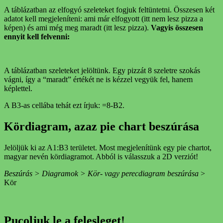
A táblázatban az elfogyó szeleteket fogjuk feltüntetni. Összesen két
adatot kell megjeleníteni: ami már elfogyott (itt nem lesz pizza a
képen) és ami még meg maradt (itt lesz pizza).
Vagyis összesen
ennyit kell felvenni:
A táblázatban szeleteket jelöltünk. Egy pizzát 8 szeletre szokás
vágni, így a “maradt” értékét ne is kézzel vegyük fel, hanem
képlettel.
A B3-as cellába tehát ezt írjuk: =8-B2.
Kördiagram, azaz pie chart beszúrása
Jelöljük ki az A1:B3 területet. Most megjelenítünk egy pie chartot,
magyar nevén kördiagramot. Abból is válasszuk a 2D verziót!
Beszúrás > Diagramok > Kör- vagy perecdiagram beszúrása
>
Kör
Pucoljuk le a felesleget!