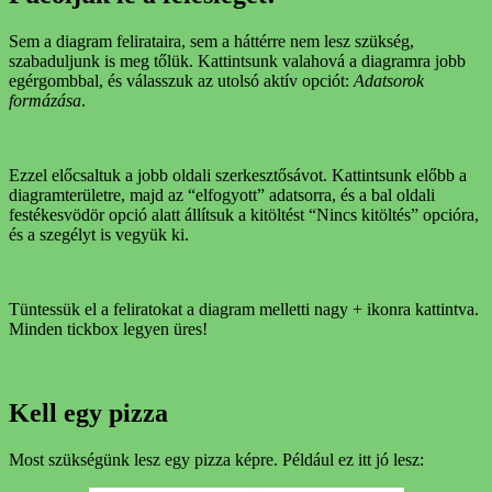
Sem a diagram felirataira, sem a háttérre nem lesz szükség,
szabaduljunk is meg tőlük. Kattintsunk valahová a diagramra jobb
egérgombbal, és válasszuk az utolsó aktív opciót:
Adatsorok
formázása
.
Ezzel előcsaltuk a jobb oldali szerkesztősávot. Kattintsunk előbb a
diagramterületre, majd az “elfogyott” adatsorra, és a bal oldali
festékesvödör opció alatt állítsuk a kitöltést “Nincs kitöltés” opcióra,
és a szegélyt is vegyük ki.
Tüntessük el a feliratokat a diagram melletti nagy + ikonra kattintva.
Minden tickbox legyen üres!
Kell egy pizza
Most szükségünk lesz egy pizza képre. Például ez itt jó lesz: