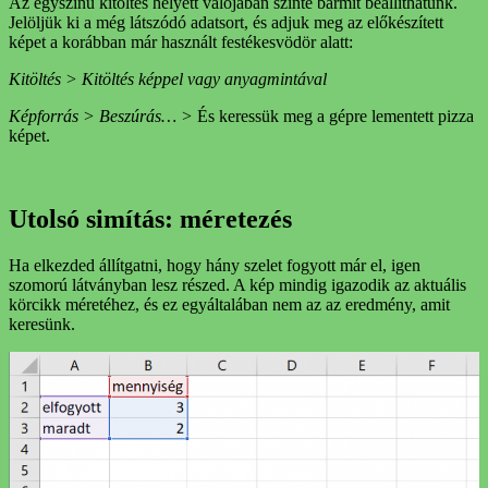
Az egyszínű kitöltés helyett valójában szinte bármit beállíthatunk.
Jelöljük ki a még látszódó adatsort, és adjuk meg az előkészített
képet a korábban már használt festékesvödör alatt:
Kitöltés > Kitöltés képpel vagy anyagmintával
Képforrás > Beszúrás… >
És keressük meg a gépre lementett pizza
képet.
Utolsó simítás: méretezés
Ha elkezded állítgatni, hogy hány szelet fogyott már el, igen
szomorú látványban lesz részed. A kép mindig igazodik az aktuális
körcikk méretéhez, és ez egyáltalában nem az az eredmény, amit
keresünk.