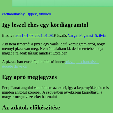
esettanulmány
Tippek, trükkök
Így leszel éhes egy kördiagramtól
frissítve
2021.01.08.
2021.01.08.
Készítő:
Varga_Fogarasi_Szilvia
Aki nem ismerné: a pizza egy valós idejű kördiagram arról, hogy
mennyi pizza van még. Nem én találtam ki, de ismeretében adja
magát a feladat: lássuk mindezt Excelben!
A pizza-chart excel fájl letölthető innen:
pizza pie chart.xlsx a
google drive-on
Egy apró megjegyzés
Per pillanat angolul van előttem az excel, így a képernyőképeken is
minden angolul szerepel. A szövegben igyekszem kárpótlásul a
magyar megnevezéseket használni.
Az adatok előkészítése