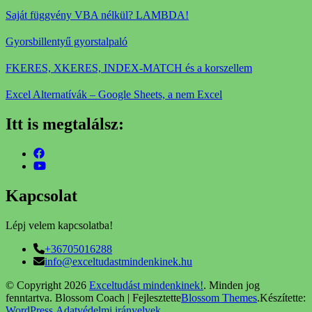
Saját függvény VBA nélkül? LAMBDA!
Gyorsbillentyű gyorstalpaló
FKERES, XKERES, INDEX-MATCH és a korszellem
Excel Alternatívák – Google Sheets, a nem Excel
Itt is megtalálsz:
Kapcsolat
Lépj velem kapcsolatba!
+36705016288
info@exceltudastmindenkinek.hu
© Copyright 2026
Exceltudást mindenkinek!
. Minden jog
fenntartva.
Blossom Coach | Fejlesztette
Blossom Themes
.Készítette:
WordPress
.
Adatvédelmi irányelvek