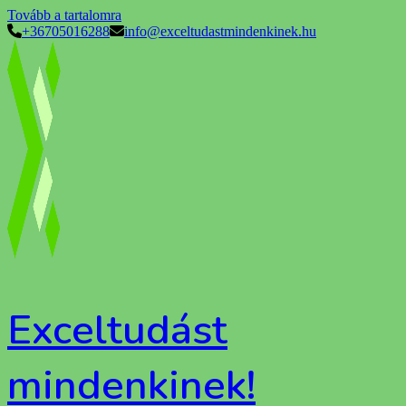
Tovább a tartalomra
+36705016288
info@exceltudastmindenkinek.hu
Exceltudást
mindenkinek!