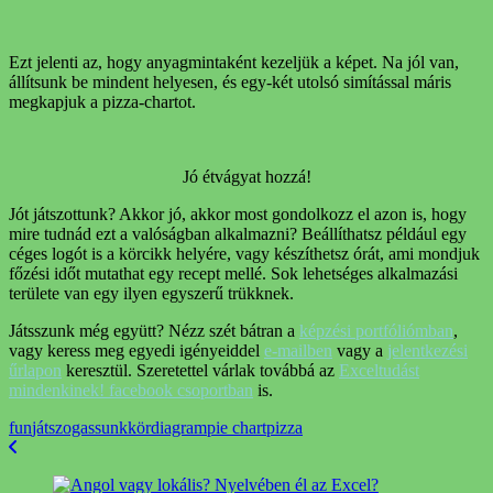
Ezt jelenti az, hogy anyagmintaként kezeljük a képet. Na jól van,
állítsunk be mindent helyesen, és egy-két utolsó simítással máris
megkapjuk a pizza-chartot.
Jó étvágyat hozzá!
Jót játszottunk? Akkor jó, akkor most gondolkozz el azon is, hogy
mire tudnád ezt a valóságban alkalmazni? Beállíthatsz például egy
céges logót is a körcikk helyére, vagy készíthetsz órát, ami mondjuk
főzési időt mutathat egy recept mellé. Sok lehetséges alkalmazási
területe van egy ilyen egyszerű trükknek.
Játsszunk még együtt? Nézz szét bátran a
képzési portfóliómban
,
vagy keress meg egyedi igényeiddel
e-mailben
vagy a
jelentkezési
űrlapon
keresztül. Szeretettel várlak továbbá az
Exceltudást
mindenkinek! facebook csoportban
is.
fun
játszogassunk
kördiagram
pie chart
pizza
Bejegyzések
navigációja