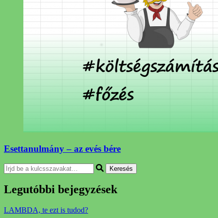
Esettanulmány – az evés bére
Keresel
valamit?
Legutóbbi bejegyzések
LAMBDA, te ezt is tudod?