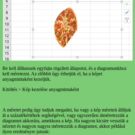
Be kell állítanunk egyfajta rögzített állapotot, és a diagramunkhoz
kell méretezni. Az előbbit úgy érhetjük el, ha a képet
anyagmintaként kezeljük.
Kitöltés > Kép kezelése anyagmintaként
A méretet pedig úgy tudjuk megadni, ha vagy a kép méreteit állítjuk
át a százalékértékek segítségével, vagy egyszerűen átméretezzük a
diagramot akkorára, amekkora a kép. Ha nagyon kicsire vesszük a
nézetet és nagyon nagyra méretezzük a diagramot, akkor például
ilyen eredményre jutunk: