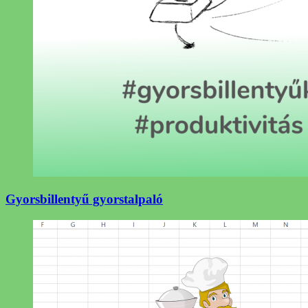
Gyorsbillentyű gyorstalpaló