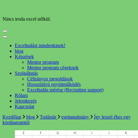
Nincs iroda excel nélkül.
Exceltudást mindenkinek!
blog
Képzések
Mentor program
Mentor program cégeknek
Szolgáltatás
Célirányos megoldások
Hosszútávú együttműködés
Exceltudás mérése (Recruiting support)
Rólam
Jelentkezés
Kapcsolat
Kezdőlap
blog
Tudástár
esettanulmány
Így leszel éhes egy
kördiagramtól