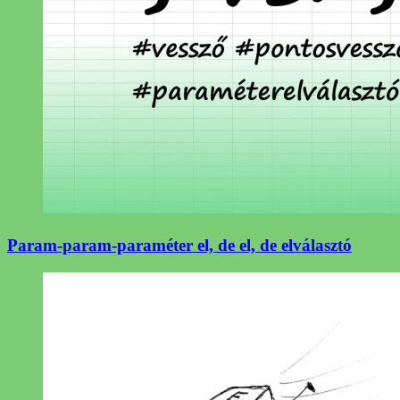
Param-param-paraméter el, de el, de elválasztó