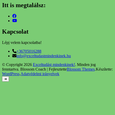
Itt is megtalálsz:
Kapcsolat
Lépj velem kapcsolatba!
+36705016288
info@exceltudastmindenkinek.hu
© Copyright 2026
Exceltudást mindenkinek!
. Minden jog
fenntartva.
Blossom Coach | Fejlesztette
Blossom Themes
.Készítette:
WordPress
.
Adatvédelmi irányelvek
➜