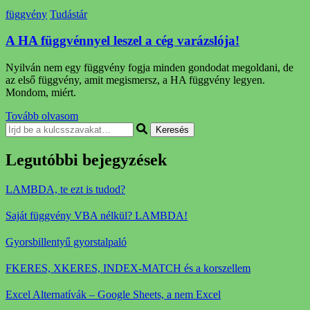
függvény
Tudástár
A HA függvénnyel leszel a cég varázslója!
Nyilván nem egy függvény fogja minden gondodat megoldani, de
az első függvény, amit megismersz, a HA függvény legyen.
Mondom, miért.
Tovább olvasom
Keresel
valamit?
Legutóbbi bejegyzések
LAMBDA, te ezt is tudod?
Saját függvény VBA nélkül? LAMBDA!
Gyorsbillentyű gyorstalpaló
FKERES, XKERES, INDEX-MATCH és a korszellem
Excel Alternatívák – Google Sheets, a nem Excel