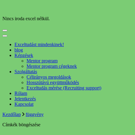
Nincs iroda excel nélkül.
Exceltudást mindenkinek!
blog
Képzések
Mentor program
Mentor program cégeknek
Szolgáltatás
Célirányos megoldások
Hosszútávú együttműködés
Exceltudás mérése (Recruiting support)
Rólam
Jelentkezés
Kapcsolat
Kezdőlap
függvény
Címkék böngészése