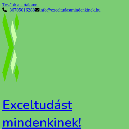
Tovább a tartalomra
+36705016288
info@exceltudastmindenkinek.hu
Exceltudást
mindenkinek!