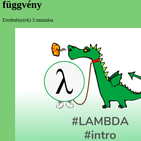
függvény
Eredmény(ek)
3 mutatása