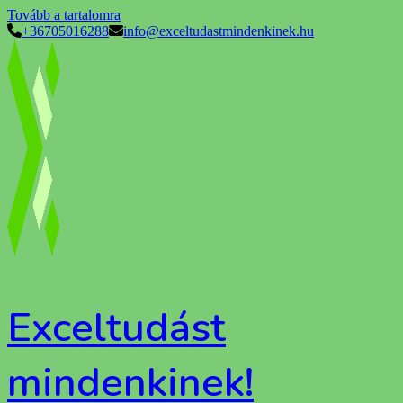
Tovább a tartalomra
+36705016288
info@exceltudastmindenkinek.hu
Exceltudást
mindenkinek!