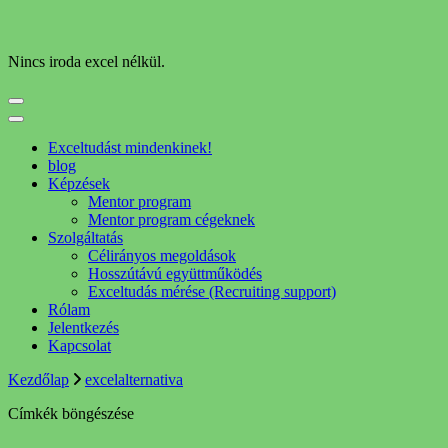
Nincs iroda excel nélkül.
Exceltudást mindenkinek!
blog
Képzések
Mentor program
Mentor program cégeknek
Szolgáltatás
Célirányos megoldások
Hosszútávú együttműködés
Exceltudás mérése (Recruiting support)
Rólam
Jelentkezés
Kapcsolat
Kezdőlap
excelalternativa
Címkék böngészése