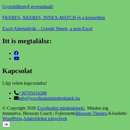
Gyorsbillentyű gyorstalpaló
FKERES, XKERES, INDEX-MATCH és a korszellem
Excel Alternatívák – Google Sheets, a nem Excel
Itt is megtalálsz:
Kapcsolat
Lépj velem kapcsolatba!
+36705016288
info@exceltudastmindenkinek.hu
© Copyright 2026
Exceltudást mindenkinek!
. Minden jog
fenntartva.
Blossom Coach | Fejlesztette
Blossom Themes
.Készítette:
WordPress
.
Adatvédelmi irányelvek
➜