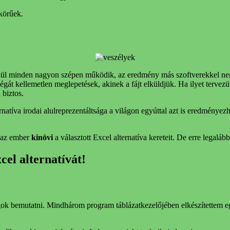
körűek.
elül minden nagyon szépen működik, az eredmény más szoftverekkel n
égát kellemetlen meglepetések, akinek a fájt elküldjük. Ha ilyet terve
 biztos.
rnatíva irodai alulreprezentáltsága a világon egyúttal azt is eredménye
b az ember
kinövi
a választott Excel alternatíva kereteit. De erre legaláb
el alternatívát!
k bemutatni. Mindhárom program táblázatkezelőjében elkészítettem egy