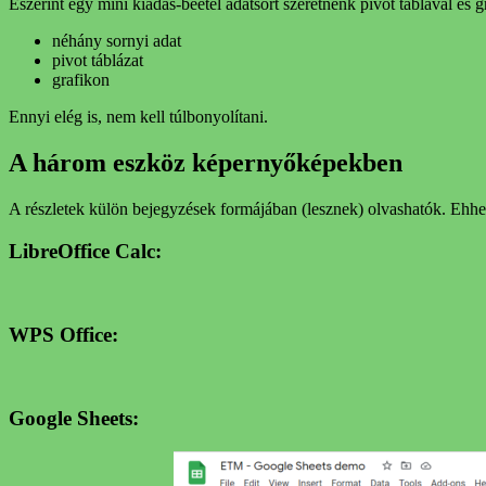
Eszerint egy mini kiadás-beétel adatsort szeretnénk pivot táblával és 
néhány sornyi adat
pivot táblázat
grafikon
Ennyi elég is, nem kell túlbonyolítani.
A három eszköz képernyőképekben
A részletek külön bejegyzések formájában (lesznek) olvashatók. Eh
LibreOffice Calc:
WPS Office:
Google Sheets: