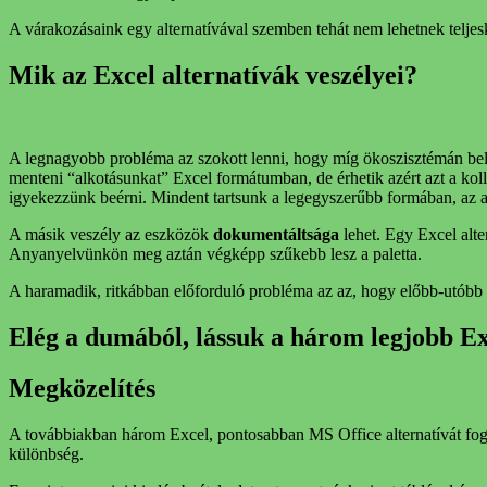
A várakozásaink egy alternatívával szemben tehát nem lehetnek teljes
Mik az Excel alternatívák veszélyei?
A legnagyobb probléma az szokott lenni, hogy míg ökoszisztémán b
menteni “alkotásunkat” Excel formátumban, de érhetik azért azt a koll
igyekezzünk beérni. Mindent tartsunk a legegyszerűbb formában, az a
A másik veszély az eszközök
dokumentáltsága
lehet. Egy Excel alte
Anyanyelvünkön meg aztán végképp szűkebb lesz a paletta.
A haramadik, ritkábban előforduló probléma az az, hogy előbb-utób
Elég a dumából, lássuk a három legjobb Exc
Megközelítés
A továbbiakban három Excel, pontosabban MS Office alternatívát fogo
különbség.