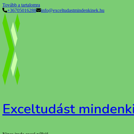
Tovább a tartalomra
+36705016288
info@exceltudastmindenkinek.hu
Exceltudást mindenk