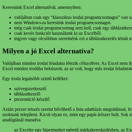
Keressünk Excel alternatívát, amennyiben:
valójában csak egy “klasszikus irodai programcsomagra” van s
nem Windows-ra keresünk irodai programcsomagot.
még csak irodai programcsomag sem kell, csak egy táblázatkez
csak kevés funkciót használunk ki az Excelből.
ingyen vagy olcsóbban szeretnénk ezt a táblázatkezelés témát 
Milyen a jó Excel alternatíva?
Valójában minden irodai feladatra létezik célszoftver. Az Excel nem 
Excel minden irodába bekúszott, az az volt, hogy más irodai feladato
Egy iroda legalsóbb szintű kellékei:
szövegszerkesztő
táblázatkezelő
prezentáció készítő
Aztán persze tetszés szerint bővíthető a lista adatbázis megoldással,
szoktunk telepíteni. Kicsit olyan ez, mint egy papír-írószer bolt. Sok
analógiánál maradva
az Excelre egy hipermarket méretű márkakereskedésben, az Excel