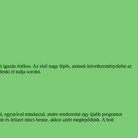
ütt igazán értékes. Az első nagy lépés, aminek következményeként az
nki el tudja sorolni.
mal, egyszóval mindazzal, amire rendszerint egy újabb programot
pír és írószer nincs benne, akkor azért meglepődünk. A bolt