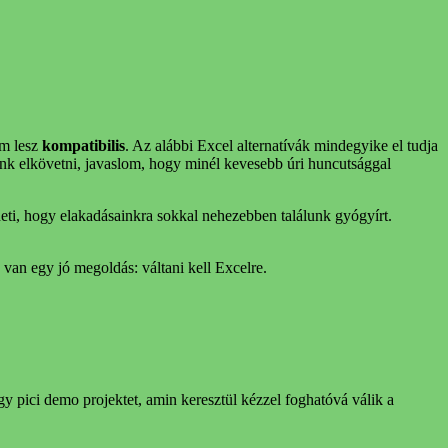
em lesz
kompatibilis
. Az alábbi Excel alternatívák mindegyike el tudja
zünk elkövetni, javaslom, hogy minél kevesebb úri huncutsággal
zheti, hogy elakadásainkra sokkal nehezebben találunk gyógyírt.
b van egy jó megoldás: váltani kell Excelre.
 pici demo projektet, amin keresztül kézzel foghatóvá válik a