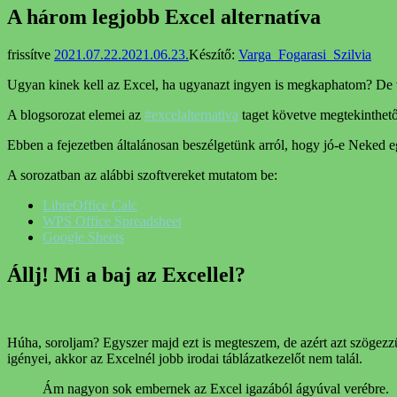
A három legjobb Excel alternatíva
frissítve
2021.07.22.
2021.06.23.
Készítő:
Varga_Fogarasi_Szilvia
Ugyan kinek kell az Excel, ha ugyanazt ingyen is megkaphatom? De v
A blogsorozat elemei az
#excelalternativa
taget követve megtekinthet
Ebben a fejezetben általánosan beszélgetünk arról, hogy jó-e Neked e
A sorozatban az alábbi szoftvereket mutatom be:
LibreOffice Calc
WPS Office Spreadsheet
Google Sheets
Állj! Mi a baj az Excellel?
Húha, soroljam? Egyszer majd ezt is megteszem, de azért azt szögezzü
igényei, akkor az Excelnél jobb irodai táblázatkezelőt nem talál.
Ám nagyon sok embernek az Excel igazából ágyúval verébre.