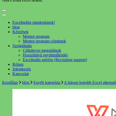
Nincs iroda excel nélkül.
Exceltudást mindenkinek!
blog
Képzések
Mentor program
Mentor program cégeknek
Szolgáltatás
Célirányos megoldások
Hosszútávú együttműködés
Exceltudás mérése (Recruiting support)
Rólam
Jelentkezés
Kapcsolat
Kezdőlap
blog
Egyéb kategória
A három legjobb Excel alternat