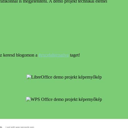
grafikonnal is megjeleníteni. A demo projekt technikai elemei
hez keresd blogomon a
#excelalternativa
taget!