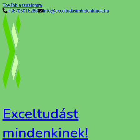
Tovább a tartalomra
+36705016288
info@exceltudastmindenkinek.hu
Exceltudást
mindenkinek!