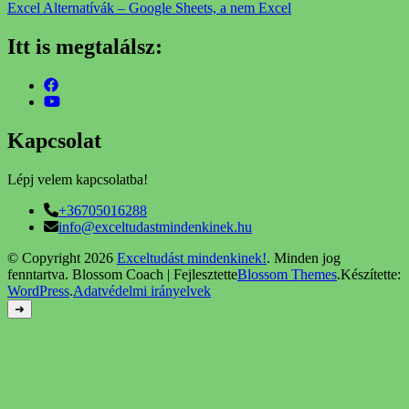
Excel Alternatívák – Google Sheets, a nem Excel
Itt is megtalálsz:
Kapcsolat
Lépj velem kapcsolatba!
+36705016288
info@exceltudastmindenkinek.hu
© Copyright 2026
Exceltudást mindenkinek!
. Minden jog
fenntartva.
Blossom Coach | Fejlesztette
Blossom Themes
.Készítette:
WordPress
.
Adatvédelmi irányelvek
➜