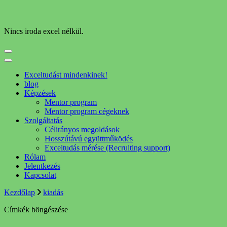
Nincs iroda excel nélkül.
Exceltudást mindenkinek!
blog
Képzések
Mentor program
Mentor program cégeknek
Szolgáltatás
Célirányos megoldások
Hosszútávú együttműködés
Exceltudás mérése (Recruiting support)
Rólam
Jelentkezés
Kapcsolat
Kezdőlap
kiadás
Címkék böngészése