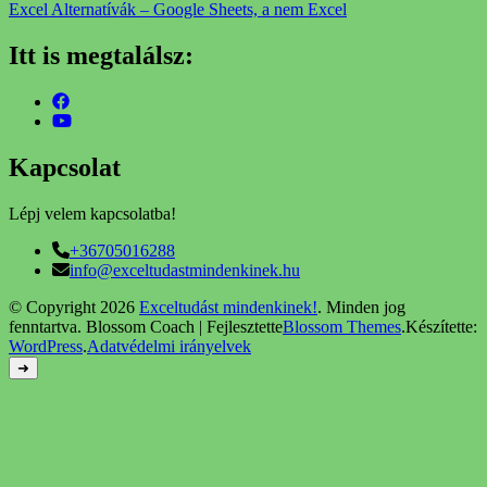
Excel Alternatívák – Google Sheets, a nem Excel
Itt is megtalálsz:
Kapcsolat
Lépj velem kapcsolatba!
+36705016288
info@exceltudastmindenkinek.hu
© Copyright 2026
Exceltudást mindenkinek!
. Minden jog
fenntartva.
Blossom Coach | Fejlesztette
Blossom Themes
.Készítette:
WordPress
.
Adatvédelmi irányelvek
➜