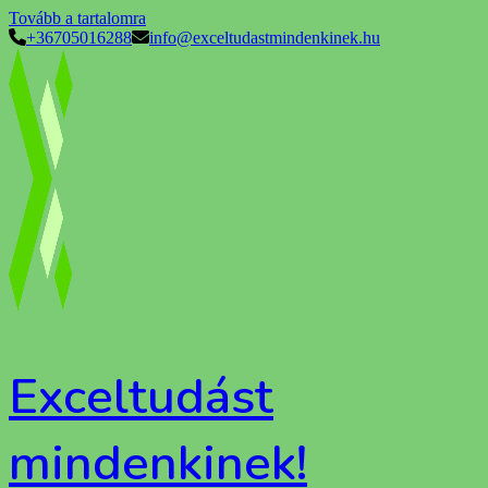
Tovább a tartalomra
+36705016288
info@exceltudastmindenkinek.hu
Exceltudást
mindenkinek!