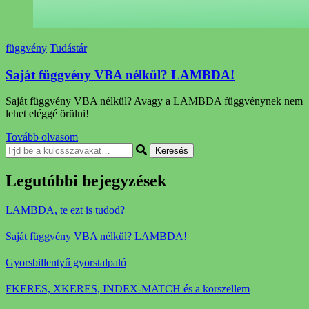
függvény
Tudástár
Saját függvény VBA nélkül? LAMBDA!
Saját függvény VBA nélkül? Avagy a LAMBDA függvénynek nem
lehet eléggé örülni!
Tovább olvasom
Keresel
valamit?
Legutóbbi bejegyzések
LAMBDA, te ezt is tudod?
Saját függvény VBA nélkül? LAMBDA!
Gyorsbillentyű gyorstalpaló
FKERES, XKERES, INDEX-MATCH és a korszellem