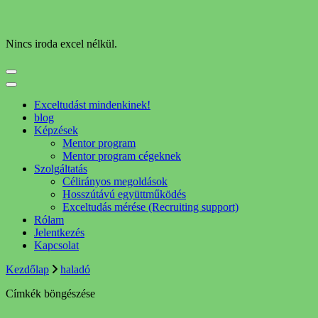
Nincs iroda excel nélkül.
Exceltudást mindenkinek!
blog
Képzések
Mentor program
Mentor program cégeknek
Szolgáltatás
Célirányos megoldások
Hosszútávú együttműködés
Exceltudás mérése (Recruiting support)
Rólam
Jelentkezés
Kapcsolat
Kezdőlap
haladó
Címkék böngészése