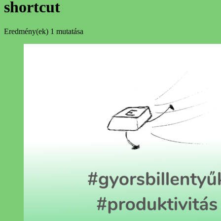
shortcut
Eredmény(ek)
1 mutatása