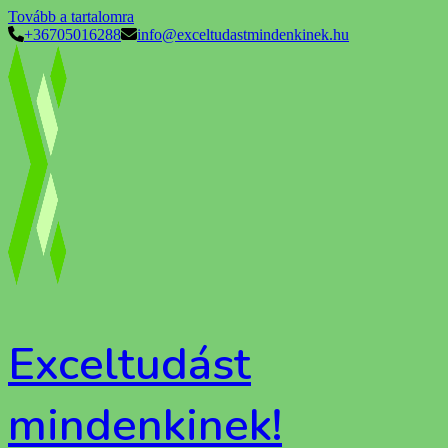
Tovább a tartalomra
+36705016288
info@exceltudastmindenkinek.hu
Exceltudást
mindenkinek!