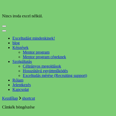
Nincs iroda excel nélkül.
Exceltudást mindenkinek!
blog
Képzések
Mentor program
Mentor program cégeknek
Szolgáltatás
Célirányos megoldások
Hosszútávú együttműködés
Exceltudás mérése (Recruiting support)
Rólam
Jelentkezés
Kapcsolat
Kezdőlap
shortcut
Címkék böngészése