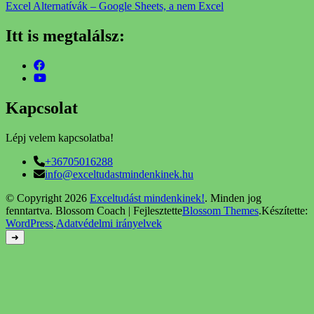
Excel Alternatívák – Google Sheets, a nem Excel
Itt is megtalálsz:
Kapcsolat
Lépj velem kapcsolatba!
+36705016288
info@exceltudastmindenkinek.hu
© Copyright 2026
Exceltudást mindenkinek!
. Minden jog
fenntartva.
Blossom Coach | Fejlesztette
Blossom Themes
.Készítette:
WordPress
.
Adatvédelmi irányelvek
➜