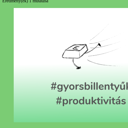
Eredmény(ek)
1 mutatása