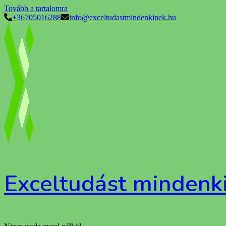
Tovább a tartalomra
+36705016288
info@exceltudastmindenkinek.hu
Exceltudást mindenk