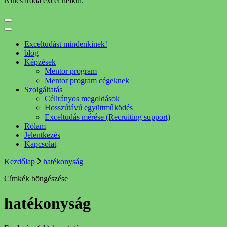
Nincs iroda excel nélkül.
Exceltudást mindenkinek!
blog
Képzések
Mentor program
Mentor program cégeknek
Szolgáltatás
Célirányos megoldások
Hosszútávú együttműködés
Exceltudás mérése (Recruiting support)
Rólam
Jelentkezés
Kapcsolat
Kezdőlap
hatékonyság
Címkék böngészése
hatékonyság